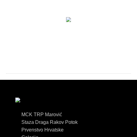
MCK TRP Marović
Staza Draga Rakov Potok
Prvenstvo Hrvatske