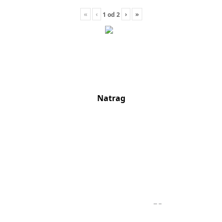
«
‹
›
»
1
od
2
Natrag