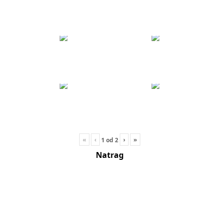
«
‹
›
»
1
od
2
Natrag