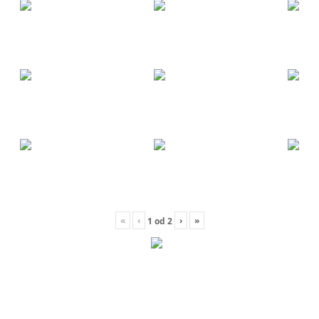
«
‹
›
»
1
od
2