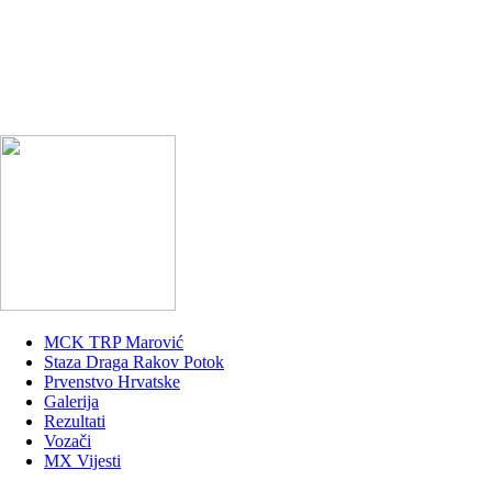
MCK TRP Marović
Staza Draga Rakov Potok
Prvenstvo Hrvatske
Galerija
Rezultati
Vozači
MX Vijesti