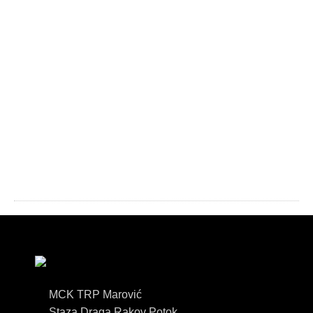
MCK TRP Marović
Staza Draga Rakov Potok