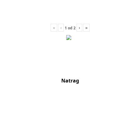
«
‹
›
»
1
od
2
Natrag