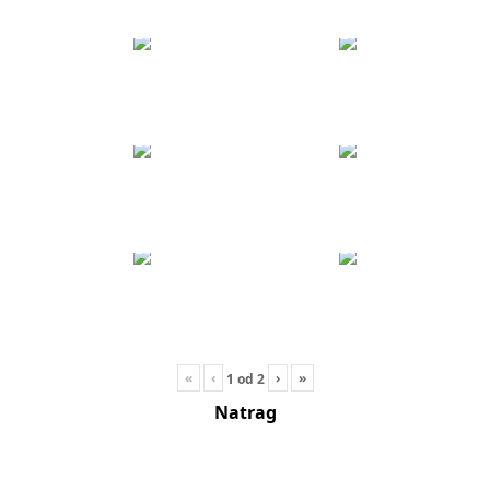
«
‹
›
»
1
od
2
Natrag